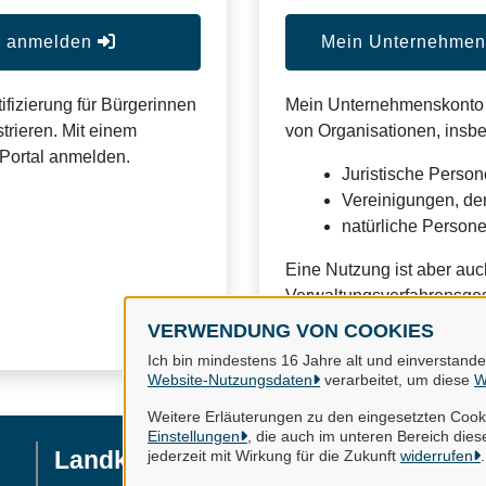
er anmelden
Mein Unternehmens
ifizierung für Bürgerinnen
Mein Unternehmenskonto is
trieren. Mit einem
von Organisationen, insb
Portal anmelden.
Juristische Person
Vereinigungen, de
natürliche Personen
Eine Nutzung ist aber auc
Verwaltungsverfahrensges
VERWENDUNG VON COOKIES
Ich bin mindestens 16 Jahre alt und einverstand
Website-Nutzungsdaten
verarbeitet, um diese
W
Weitere Erläuterungen zu den eingesetzten Cooki
Einstellungen
, die auch im unteren Bereich diese
Landkreis Gifhorn
jederzeit mit Wirkung für die Zukunft
widerrufen
.
I