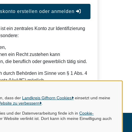
konto erstellen oder anmelden
t ein zentrales Konto zur Identifizierung
esondere:
en,
nen ein Recht zustehen kann
, die beruflich oder gewerblich tätig sind.
h durch Behörden im Sinne von § 1 Abs. 4
etz (VwVfG) möglich.
en, dass der
Landkreis Gifhorn Cookies
einsetzt und meine
ebsite zu verbessern
.
es und der Datenverarbeitung finde ich in
Cookie-
r Website verlinkt ist. Dort kann ich meine Einwilligung auch
mpressum