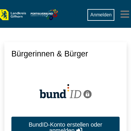
Zum Hauptinhalt springen
Suche
Anmelden
M
Bürgerinnen & Bürger
BundID-Konto erstellen oder
anmelden