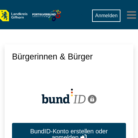
Zum Hauptinhalt springen
Suche
Anmelden
M
Bürgerinnen & Bürger
BundID-Konto erstellen oder
anmelden