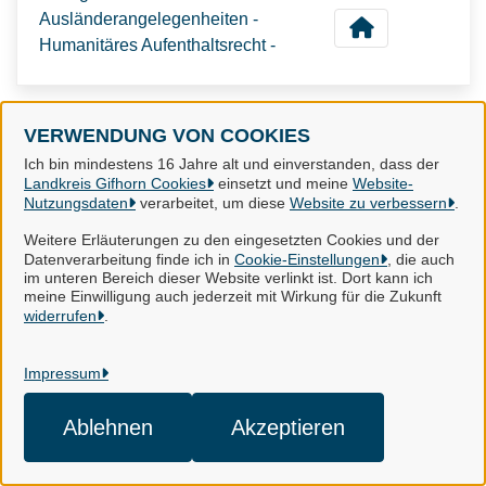
Ausländerangelegenheiten -
Humanitäres Aufenthaltsrecht -
VERWENDUNG VON COOKIES
Landkreis Gifhorn
Ich bin mindestens 16 Jahre alt und einverstanden, dass der
Landkreis Gifhorn Cookies
einsetzt und meine
Website-
Nutzungsdaten
verarbeitet, um diese
Website zu verbessern
.
Alle Rechte vorbehalten
Weitere Erläuterungen zu den eingesetzten Cookies und der
Datenverarbeitung finde ich in
Cookie-Einstellungen
, die auch
im unteren Bereich dieser Website verlinkt ist. Dort kann ich
Impressum
meine Einwilligung auch jederzeit mit Wirkung für die Zukunft
widerrufen
.
Datenschutzerklärung
Impressum
Kontakt
Cookie-Einstellungen
Ablehnen
Akzeptieren