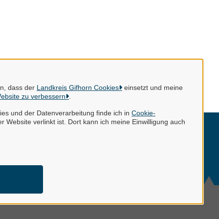
en, dass der
Landkreis Gifhorn Cookies
einsetzt und meine
ebsite zu verbessern
.
es und der Datenverarbeitung finde ich in
Cookie-
r Website verlinkt ist. Dort kann ich meine Einwilligung auch
mpressum
tenschutzerklärung
ntakt
okie-Einstellungen