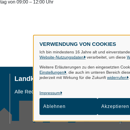
itag von 09:00 – 12:00 Uhr
VERWENDUNG VON COOKIES
Ich bin mindestens 16 Jahre alt und einverstand
Website-Nutzungsdaten
verarbeitet, um diese
W
Weitere Erläuterungen zu den eingesetzten Cooki
Einstellungen
, die auch im unteren Bereich diese
Landkreis Gifhorn
jederzeit mit Wirkung für die Zukunft
widerrufen
.
I
Da
Alle Rechte vorbehalten
Impressum
Ko
Ablehnen
Akzeptieren
Co