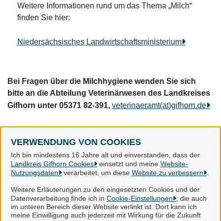
Weitere Informationen rund um das Thema „Milch“
finden Sie hier:
Niedersächsisches Landwirtschaftsministerium
Bei Fragen über die Milchhygiene wenden Sie sich
bitte an die Abteilung Veterinärwesen des Landkreises
Gifhorn unter 05371 82-391,
veterinaeramt(at)gifhorn.de
VERWENDUNG VON COOKIES
Landkreis Gifhorn
Ich bin mindestens 16 Jahre alt und einverstanden, dass der
Landkreis Gifhorn Cookies
einsetzt und meine
Website-
Nutzungsdaten
verarbeitet, um diese
Website zu verbessern
.
Alle Rechte vorbehalten
Weitere Erläuterungen zu den eingesetzten Cookies und der
Datenverarbeitung finde ich in
Cookie-Einstellungen
, die auch
im unteren Bereich dieser Website verlinkt ist. Dort kann ich
Impressum
meine Einwilligung auch jederzeit mit Wirkung für die Zukunft