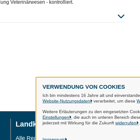
ung Veterinärwesen - kontrolliert.
VERWENDUNG VON COOKIES
Ich bin mindestens 16 Jahre alt und einverstand
Website-Nutzungsdaten
verarbeitet, um diese
W
Weitere Erläuterungen zu den eingesetzten Cooki
Einstellungen
, die auch im unteren Bereich diese
Landkreis Gifhorn
jederzeit mit Wirkung für die Zukunft
widerrufen
.
I
Da
Alle Rechte vorbehalten
Impressum