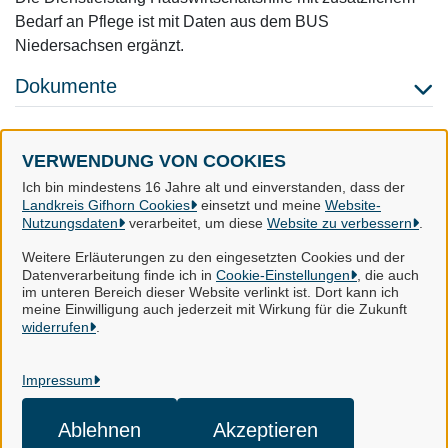
Bedarf an Pflege ist mit Daten aus dem BUS
Niedersachsen ergänzt.
Dokumente
VERWENDUNG VON COOKIES
Landkreis Gifhorn
Ich bin mindestens 16 Jahre alt und einverstanden, dass der
Landkreis Gifhorn Cookies
einsetzt und meine
Website-
Nutzungsdaten
verarbeitet, um diese
Website zu verbessern
.
Alle Rechte vorbehalten
Weitere Erläuterungen zu den eingesetzten Cookies und der
Datenverarbeitung finde ich in
Cookie-Einstellungen
, die auch
im unteren Bereich dieser Website verlinkt ist. Dort kann ich
Impressum
meine Einwilligung auch jederzeit mit Wirkung für die Zukunft
widerrufen
.
Datenschutzerklärung
Impressum
Kontakt
Cookie-Einstellungen
Ablehnen
Akzeptieren