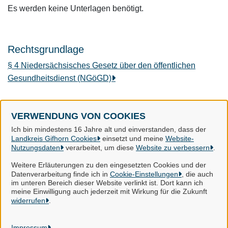
Es werden keine Unterlagen benötigt.
Rechtsgrundlage
§ 4 Niedersächsisches Gesetz über den öffentlichen
Gesundheitsdienst (NGöGD)
VERWENDUNG VON COOKIES
Landkreis Gifhorn
Ich bin mindestens 16 Jahre alt und einverstanden, dass der
Landkreis Gifhorn Cookies
einsetzt und meine
Website-
Nutzungsdaten
verarbeitet, um diese
Website zu verbessern
.
Alle Rechte vorbehalten
Weitere Erläuterungen zu den eingesetzten Cookies und der
Datenverarbeitung finde ich in
Cookie-Einstellungen
, die auch
im unteren Bereich dieser Website verlinkt ist. Dort kann ich
Impressum
meine Einwilligung auch jederzeit mit Wirkung für die Zukunft
widerrufen
.
Datenschutzerklärung
Impressum