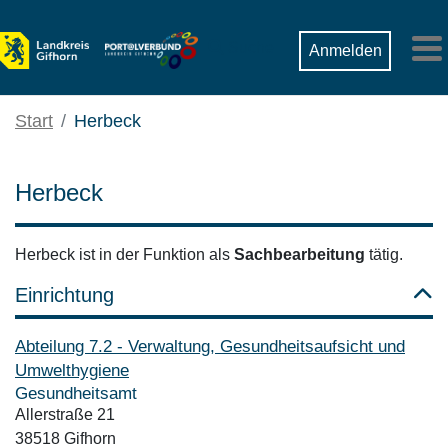
Zum Hauptinhalt springen
Suche
Anmelden
M
Start
Herbeck
Herbeck
Herbeck ist in der Funktion als
Sachbearbeitung
tätig.
Einrichtung
Abteilung 7.2 - Verwaltung, Gesundheitsaufsicht und
Umwelthygiene
Gesundheitsamt
Allerstraße 21
38518 Gifhorn