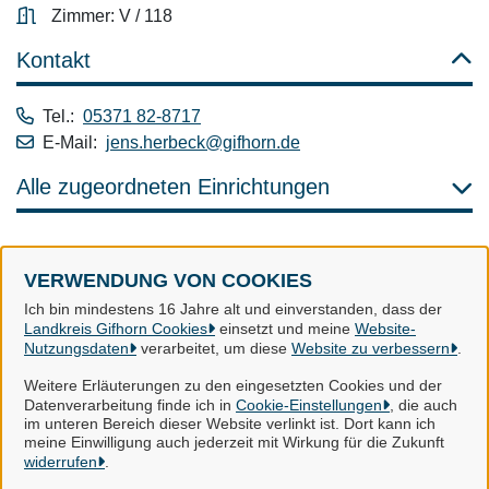
Zimmer: V / 118
Kontakt
Tel.:
05371 82-8717
E-Mail:
jens.herbeck@gifhorn.de
Alle zugeordneten Einrichtungen
VERWENDUNG VON COOKIES
Landkreis Gifhorn
Ich bin mindestens 16 Jahre alt und einverstanden, dass der
Landkreis Gifhorn Cookies
einsetzt und meine
Website-
Nutzungsdaten
verarbeitet, um diese
Website zu verbessern
.
Alle Rechte vorbehalten
Weitere Erläuterungen zu den eingesetzten Cookies und der
Datenverarbeitung finde ich in
Cookie-Einstellungen
, die auch
im unteren Bereich dieser Website verlinkt ist. Dort kann ich
Impressum
meine Einwilligung auch jederzeit mit Wirkung für die Zukunft
widerrufen
.
Datenschutzerklärung