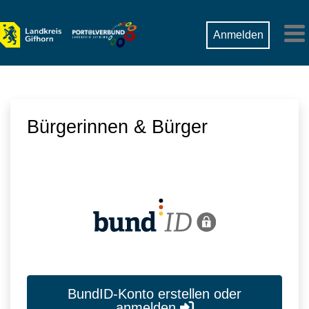
Zum Hauptinhalt springen
Suche
Anmelden
M
Bürgerinnen & Bürger
BundID-Konto erstellen oder
anmelden