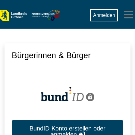
Zum Hauptinhalt springen
Suche
Anmelden
M
Bürgerinnen & Bürger
BundID-Konto erstellen oder
anmelden