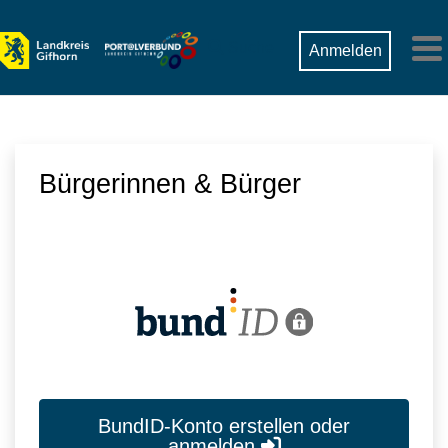
Zum Hauptinhalt springen
Suche
Anmelden
M
Bürgerinnen & Bürger
BundID-Konto erstellen oder
anmelden