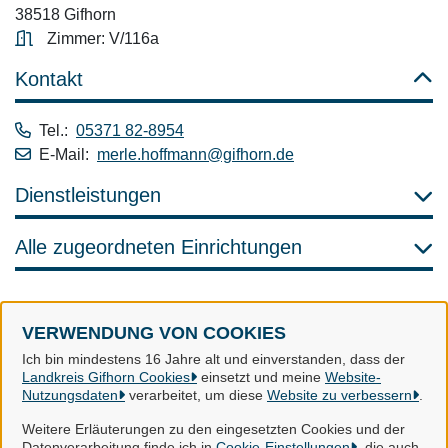
38518 Gifhorn
Zimmer: V/116a
Kontakt
Tel.:
05371 82-8954
E-Mail:
merle.hoffmann@gifhorn.de
Dienstleistungen
Alle zugeordneten Einrichtungen
VERWENDUNG VON COOKIES
Landkreis Gifhorn
Ich bin mindestens 16 Jahre alt und einverstanden, dass der
Landkreis Gifhorn Cookies
einsetzt und meine
Website-
Nutzungsdaten
verarbeitet, um diese
Website zu verbessern
.
Alle Rechte vorbehalten
Weitere Erläuterungen zu den eingesetzten Cookies und der
Datenverarbeitung finde ich in
Cookie-Einstellungen
, die auch