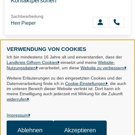
Kontaktpersonen
Sachbearbeitung
Herr Pieper
VERWENDUNG VON COOKIES
Landkreis Gifhorn
Ich bin mindestens 16 Jahre alt und einverstanden, dass der
Landkreis Gifhorn Cookies
einsetzt und meine
Website-
Nutzungsdaten
verarbeitet, um diese
Website zu verbessern
.
Alle Rechte vorbehalten
Weitere Erläuterungen zu den eingesetzten Cookies und der
Datenverarbeitung finde ich in
Cookie-Einstellungen
, die auch
im unteren Bereich dieser Website verlinkt ist. Dort kann ich
Impressum
meine Einwilligung auch jederzeit mit Wirkung für die Zukunft
widerrufen
.
Datenschutzerklärung
Impressum
Kontakt
Cookie-Einstellungen
Ablehnen
Akzeptieren